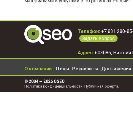
материалами и услугами в 10 регионах России.
Телефон:
+7 831 280-85
Задать вопрос
Адрес:
603086
,
Нижний 
О компании
Цены
Реквизиты
Достижения
© 2004 —
2026
QSEO
Политика конфиденциальности
.
Публичная оферта
.