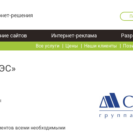
рнет-решения
П
ние сайтов
Интернет-реклама
Разр
Все услуги
Цены
Наши клиенты
Поз
СЭС»
ы
лиентов всеми необходимыми