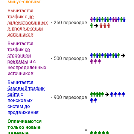
минус-словам:
Вычитается
трафик с
не
задействованных
- 250 переходов
в продвижении
источников
:
Вычитается
трафик
со
сторонней
- 500 переходов
рекламы
и с
неопределенных
источников:
Вычитается
базовый трафик
сайта
с
- 900 переходов
поисковых
систем до
продвижения:
Оплачиваются
только новые
=
целевые