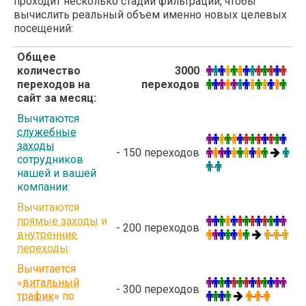
проходит несколько стадий фильтрации, чтобы
вычислить реальный объем именно новых целевых
посещений:
Общее
количество
3000
переходов на
переходов
сайт за месяц:
Вычитаются
служебные
заходы
- 150 переходов
сотрудников
нашей и вашей
компании:
Вычитаются
прямые заходы
и
- 200 переходов
внутренние
переходы
:
Вычитается
«
витальный
- 300 переходов
трафик
» по